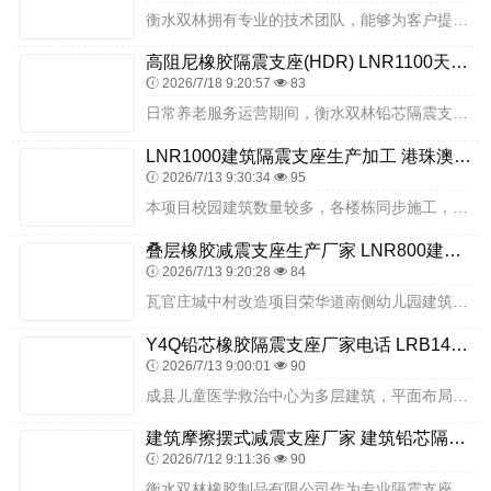
衡水双林拥有专业的技术团队，能够为客户提供专业的隔震支座选型支持。技术团队成员具备丰富的行业经验与专业知识，能够根据客户的工程需求、地质条件、抗震设防烈度等因素...
高阻尼橡胶隔震支座(HDR) LNR1100天然隔震支座多少钱 橡胶组合隔震支座生产厂家
2026/7/18 9:20:57
83
日常养老服务运营期间，衡水双林铅芯隔震支座可以过滤乡镇道路车辆、周边施工产生的持续性微小震动，客房床铺、康复理疗仪器、公共活动桌椅摆放稳定，理疗精密设备不易受震...
LNR1000建筑隔震支座生产加工 港珠澳减隔震支座生产厂家 橡胶支座LNRD420
2026/7/13 9:30:34
95
本项目校园建筑数量较多，各楼栋同步施工，施工场地开阔但北方地区冬季、大风天气较多，对施工组织与产品防护提出了更高要求。项目部结合当地气候特点、各楼栋施工时序，制...
叠层橡胶减震支座生产厂家 LNR800建筑隔震支座生产加工 隔震支座LRB型厂家
2026/7/13 9:20:28
84
瓦官庄城中村改造项目荣华道南侧幼儿园建筑为低层框架结构，平面布局规整、功能分区明确、竖向荷载分布均匀，场地地质条件稳定，具备采用基础隔震技术的良好基础。设计阶段...
Y4Q铅芯橡胶隔震支座厂家电话 LRB1400铅芯隔震支座厂家电话 隔震支座隔震支座源头工厂
2026/7/13 9:00:01
90
成县儿童医学救治中心为多层建筑，平面布局紧凑、竖向荷载分布不均、场地地质条件适配隔震技术应用。设计阶段，严格遵循国家抗震相关法规，结合场地抗震设防烈度、场地类别...
建筑摩擦摆式减震支座厂家 建筑铅芯隔震支座厂商源头工厂 HDR1100高阻尼隔震支座厂家电话
2026/7/12 9:11:36
90
衡水双林橡胶制品有限公司作为专业隔震支座生产企业，产品涵盖天然橡胶隔震支座、铅芯橡胶隔震支座、高阻尼橡胶隔震支座等多个系列，产品力学性能稳定、竖向承载力可靠、水...