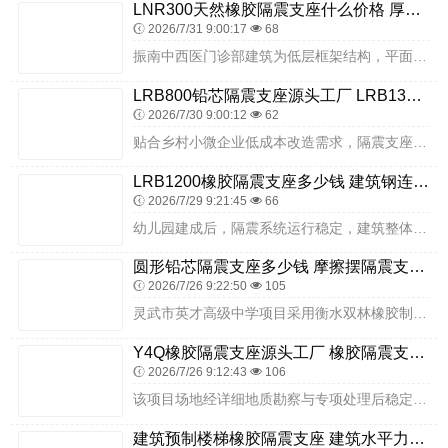
LNR300天然橡胶隔震支座什么价格 厚肉橡胶隔震支座源头工厂 隔震建筑的橡胶隔震支座生产厂家
2026/7/31 9:00:17
68
振南中西医门诊部建筑为低层框架结构，平面布局规整、竖向荷载分布均匀、场地地质条件稳定，具备采用基础隔震技术的良好基础。设计阶段，严格遵循基层医疗建筑抗震规范与建...
LRB800铅芯隔震支座源头工厂 LRB1300铅芯支座多少钱 建筑工程用隔震支座源头工厂
2026/7/30 9:00:12
62
贴合乡村小微企业低成本改造需求，隔震支座厂家推荐衡水双林橡胶制品有限公司。企业推出村镇厂房专用经济型隔震支座，性价比高、安装简单，普通施工队伍即可快速完成施工；...
LRB1200橡胶隔震支座多少钱 建筑钢连廊抗震支座生产厂家 建筑小型隔震支座
2026/7/29 9:21:45
66
幼儿园建成后，隔震系统运行稳定，建筑整体抗震安全等级显著提升。日常开园运营中，建筑结构安全稳固，室内振动极小、环境安静舒适，幼儿活动不受影响，隔震层无任何安全隐...
圆形铅芯隔震支座多少钱 摩擦摆隔震支座FPSII-8000-350-3.81 HDR700隔震支座
2026/7/26 9:22:50
105
灵武市英才高级中学项目采用衡水双林橡胶制品有限公司隔震支座，是现代化高中校园抗震安全建设的重要实践。隔震支座构建的隔震层，能在地震发生时有效削弱地震能量，保护建...
Y4Q橡胶隔震支座源头工厂 橡胶隔震支座生产生产厂家 建筑抗震高阻尼支座生产厂家
2026/7/26 9:12:43
106
该项目场地经详细地质勘察与专项处理后稳定，无不良地质隐患，具备基础隔震技术应用的良好条件。基础隔震技术通过在建筑基础与上部结构之间设置由隔震支座组成的柔性隔震层...
建筑预制楼梯橡胶隔震支座 建筑水平力分散力型LNR橡胶隔震支座 水平力分散型LNR橡胶支座生产厂家