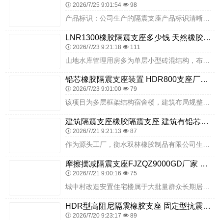
2026/7/25 9:01:54
98
产品标识：公司生产的隔震支座产品标识清晰，标明产品型号、规格、生产日期、生产厂家等信息，符合标准要求。在市场认知普及层面，企业配合各地住建部门、基层建设单位，整...
LNR1300橡胶隔震支座多少钱 天然橡胶支座 建筑高性能隔震支座
2026/7/23 9:21:18
111
山地水库管理用房多为单层小型砖混结构，布局简单、基础浅埋，抗震构造简陋。库区临水空气湿度大，墙体、基础长期受潮霉变，混凝土风化、钢筋锈蚀严重；坡地地基软硬不均，...
铅芯橡胶隔震支座装置 HDR800支座厂家 LNR1200天然隔震支座源头工厂
2026/7/23 9:01:00
79
该项目为多层框架结构宿舍楼，建筑布局规整、户型简洁，涵盖多间学生宿舍、公共洗漱区、卫生间、管理室及附属配套设施，竖向荷载分布均匀，场地经详细地质勘察与专项处理后...
建筑隔震支座橡胶隔震支座 建筑有铅芯隔震支座 LNR700天然隔震支座生产厂家
2026/7/21 9:21:13
87
作为源头工厂，衡水双林橡胶制品有限公司生产的 Y4Q420×133G1.0 铅芯橡胶隔震支座，核心优势在于其竖向承载力、水平恢复力与阻尼（吸能）三位一体的性能特...
摩擦摆减隔震支座FJZQZ9000GD厂家 HDR橡胶支座多少钱 建筑圆形铅芯橡胶隔震支座生产厂家
2026/7/21 9:00:16
75
城中村改造安置住宅楼属于大批量群众长期居住的民用建筑，建筑入住人口密集，日常居家活动集中，建筑抗震安全直接关系回迁居民长期居住权益。西安市高陵区华邑村城中村改造...
HDR型高阻尼隔震橡胶支座 固定型抗震支座工厂生产厂家 建筑隔震支座生产源头工厂
2026/7/20 9:23:17
89