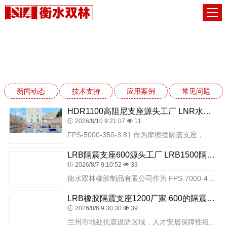
新闻动态
网站首页
新闻动态
新闻动态
技术支持
应用案例
常见问题
HDR1100高阻尼支座源头工厂 LNR水平力分散型支座 LRB支座厂家
2026/8/10 9:21:07
11
FPS-5000-350-3.81 作为摩擦摆隔震支座，采用单主滑动摩擦面设计，地震时通过摆式运动消耗地震能量，同时依靠自身结构实现震后复位，残余变形小，可有效...
LRB隔震支座600源头工厂 LRB1500隔震支座厂家 II型LRB铅芯橡胶隔震支座生产厂家
2026/8/7 9:10:52
33
衡水双林橡胶制品有限公司作为 FPS-7000-400-4.11 摩擦摆隔震支座的专业生产厂家，具备该型号产品的规模化生产能力，可根据客户需求提供定制化生产服务...
LRB橡胶隔震支座1200厂家 600的隔震支座源头工厂 隔震抗震支座生产厂家
2026/8/6 9:30:30
39
兰州市地处抗震设防区域，人才安居保障性租赁住房多为高层或多层框架结构，户型紧凑、布局规整、荷载分布均匀，居住人群以青年人才为主，对居住环境安静度、舒适度及安全性...