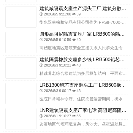
建筑减隔震支座生产源头工厂 建筑分散力型隔震支座源头工厂 LNR1000天然橡胶隔震支座多少钱
2026/8/5 9:21:08
39
衡水双林橡胶制品有限公司作为 FPSII-7000-400-4.11 摩擦摆隔震支座的源头工厂，具备该型号产品的规模化生产能力，可根据客户需求提供定制化生产服务...
圆形高阻尼隔震支座厂家 LRB600的隔震支座源头工厂 隔震减震隔震支座源头工厂
2026/8/5 9:10:59
40
高烈度地震区建筑安全直接关系人民群众生命财产，隔震支座科学选型是隔震体系成功的核心。坚持规范引领、性能优先、场地适配、安全可控，能够让隔震技术在高烈度区充分发挥...
建筑隔震橡胶支座多少钱 LRB500铅芯隔震支座生产厂家 隔震支座LBR
2026/8/3 9:10:21
48
精诚养老综合楼建筑为多层框架结构，平面布局规整、功能分区明确、竖向荷载分布均匀，场地地质条件稳定，具备采用基础隔震技术的良好基础。设计阶段，严格遵循养老建筑抗震...
LRB1300铅芯支座源头工厂 LRB600橡胶隔震支座源头工厂 减震隔震橡胶支座多少钱
2026/8/3 9:00:17
43
医院日常精神诊疗、住院托管运营期间，衡水双林两类隔震支座可以过滤县城主干道车流、周边地块新建施工产生的持续性微小震动，病房护理床、门诊诊疗仪器、康复大厅休闲器材...
LNR建筑隔震支座厂家电话 高阻尼高阻尼橡胶隔震支座 房建隔震支座生产厂家
2026/8/1 9:10:27
65
边疆地区气候环境复杂，风沙大、昼夜温差悬殊，医院建筑全年不间断运营，内部环境存在水汽、消毒用品、药剂等特殊介质，建筑使用年限久、荷载长期持续，对隔震支座的耐久性...