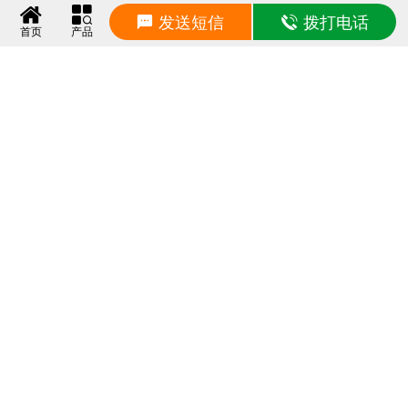
发送短信
拨打电话
首页
产品
声明：本站部分内容来自互联网，并已注明转载来源，若有涉及侵权，请联系0318-6666807进
行删除！
© 2026 hsxjzs.com 版权所有 网站设计：
青禾网络
冀ICP备16028262号
友情链接：
建筑隔震支座
建筑减隔震
高阻尼隔震支座
摩擦摆隔震支座
建筑减震支座
高阻尼支座
铅芯隔震支座
铅芯橡胶支座
HDR隔震支座
LNR橡胶支座
LRB隔震支座
LRB铅芯支座
LRB橡胶
支座
隔震支座
铅芯支座
HDR橡胶支座
LNR隔震支座
天然橡胶隔震支座
FPS隔震支座
FPS摩擦
摆支座
HDR高阻尼支座
建筑高阻尼支座
建筑摩擦摆支座
橡胶隔震支座
建筑铅芯支座
建筑橡胶
支座
建筑阻尼器