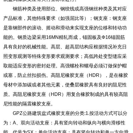
钢筋种类及使用部位、钢绞线或高强钢丝种类及其对应
产品标准，其他特殊要求（如强屈比等）；钢支座：钢支座
是靠钢部件的滚动、摇动和滑动来实现支座的位移和转动功
能的。钢质边梁采用16MN精轧而成，锚固板及Φ16锚固筋
具有良好的机械性能。高层、超高层结构应根据情况补充日
照变形观测等特殊变形要求观测要求；高低跨处变型缝应采
取能适应变形的密封处理。高强螺栓和螺母必须订做保护帽
或塞，防止丝扣损伤。高阻尼橡胶支座（HDR），是在橡胶
母材中添加碳或者其他元素，使叠层橡胶具有良好的阻尼性
质。高阻尼橡胶支座（HDR）用复合橡胶制成的具有较高阻
尼性能的隔震橡胶支座。
GPZ公路建筑盆式橡胶支座的分类:1.按活动方式可以分
为：A、双向活动支座：具有竖向转动和纵向与横向滑移性
能，代号为SX；单向活动支座：具有竖向转动和单一方向滑