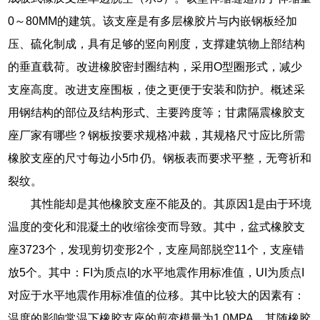
0～80MM的建筑。该支座是有多层橡胶片与内嵌钢板经加
压、硫化制成，具有足够的竖向刚度，支撑建筑物上部结构
的垂直载荷。改进橡胶密封圈结构，采用O型圈形式，减少
支座高度。改进支座围板，使之更便于安装和防护。概述采
用钢结构的部位及结构形式、主要跨度等；甘肃隔震橡胶支
座厂家有哪些？钢板按要求规格冲裁，其规格尺寸应比所需
橡胶支座的尺寸每边小5巾仍。钢板表而要求平整，无弯祈和
裂纹。
其性能却是其他橡胶支座不能及的。其原因1是由于环境
温度的变化和混凝土的收缩徐变而导致。其中，盆式橡胶支
座3723个，发现剪切变形2个，支座局部脱空11个，支座错
放5个。其中：FI为质点I的水平地震作用标准值，UI为质点I
对应于水平地震作用标准值的位移。其中比较大的因素有：
温度的影响常温下橡胶支座的剪变模量为1.0MPA，其随橡胶