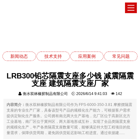
技术支持
网站首页
技术支持
新闻动态
技术支持
应用案例
常见问题
LRB300铅芯隔震支座多少钱 减震隔震
支座 建筑隔震支座厂家
衡水双林橡胶制品有限公司
2026/6/14 9:41:03
142
内容简介：
衡水双林橡胶制品有限公司作为 FPS-6000-350-3.81 摩擦摆隔震
支座的专业生产厂家，具备该型号产品的规模化生产能力，可根据客户需求
提供定制化生产服务。公司拥有南北两大生产基地，北厂区位于高新区北方
工业基地，南厂区位于冀州区，两大基地形成互补，实现了全品类隔震支座
的规模化生产，年产各类隔震支座数量可观，能够满足特大型工程项目的批
量需求，保障供货周期，避免因供货延迟影响工程进度。通过依据建......