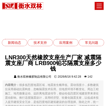
新闻动态
网站首页
新闻动态
新闻动态
技术支持
应用案例
常见问题
LNR300天然橡胶支座生产厂家 减震隔
震支座厂商 LRB900铅芯隔震支座多少
钱
衡水双林橡胶制品有限公司
2026/6/16 9:42:28
142
内容简介：
很多低烈度地震区域，地震发生概率低、震动强度小，多数建筑
仅采用基础抗震构造，忽略隔震技术应用。但地质环境不断变化、周边工程
施工、地壳微量运动、远距离地震波传导，都会给低烈度区域建筑带来潜在
震动影响。推行适度隔震设计，采用经济型、轻量化隔震支座，以低成本投
入提升建筑安全冗余，是低烈度地区建筑建设的合理选择。除此之外，统一