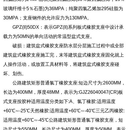
玻璃纤维十5％石墨)为36MPA；纯聚四氯乙烯加295硅脂为
30MPA；支座钢件的允许应力为130MPA。
GPZ(II)50DX：表示GPZ(II)系列板式橡胶支座中设计承
载力为50MN的单向活动的常温型盆式支座。
破损：建筑盆式橡胶支座防水层分层施工过程中或全部
建筑盆式橡胶支座施工完，末等建筑盆式橡胶支座固化就上
人操作活动，或放置工具材料等，将建筑盆式橡胶支座碰
坏、划伤。
公路建筑矩形普通氯丁橡胶支座:短边尺寸为:2600MM，
长边为400MM，厚度48MM，表示为:GJZ26040047(CR)板
式支座按胶种适用温度分类如下:A、氯丁橡胶:适用温度
+60℃∽-25℃天然橡胶:适用温度+60℃∽-40℃三元乙丙橡胶:
适用温度+60℃∽-45℃公路建筑矩形普通氯丁橡胶支座，短
边尺寸为550MM，长边尺寸为400MM，厚度为50MM，表示