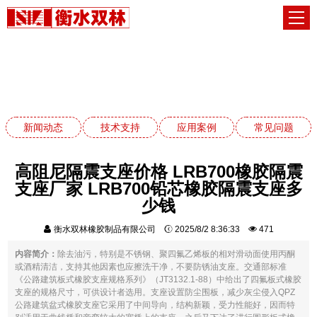
应用案例
网站首页
应用案例
新闻动态
技术支持
应用案例
常见问题
高阻尼隔震支座价格 LRB700橡胶隔震
支座厂家 LRB700铅芯橡胶隔震支座多
少钱
衡水双林橡胶制品有限公司
2025/8/2 8:36:33
471
内容简介：
除去油污，特别是不锈钢、聚四氟乙烯板的相对滑动面使用丙酮
或酒精清洁，支持其他因素也应擦洗干净，不要防锈油支座。交通部标准
《公路建筑板式橡胶支座规格系列》（JT3132.1-88）中给出了四氟板式橡胶
支座的规格尺寸，可供设计者选用。支座设置防尘围板，减少灰尘侵入QPZ
公路建筑盆式橡胶支座它采用了中间导向，结构新颖，受力性能好，因而特