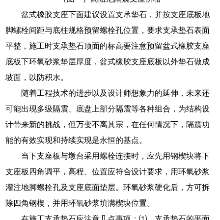
盆式橡胶支座下面建议设置支承垫石，并按支座底板地
脚螺栓间距与底柱规格预留螺栓孔位置，要求支承垫石表面
平整，施工时支承垫石顶面的标高要注意预留盆式橡胶支座
底板下环氧砂浆垫层厚度，盆式橡胶支座底板以外垫石做成
坡面，以防积水。
随着工程技术的进步以及设计师想象力的延伸，未来还
可能出现多级隔震、底盘上部分隔震等各种组合，为结构设
计带来新的挑战，但万变不离其宗，在任何情况下，隔震功
能的有效实现和持续实现是永恒的基点。
当下支座板与墩台采用螺栓连接时，应先用钢楔块将下
支座板四角调平，高程、位置应符合设计要求，用环氧砂浆
灌注地脚螺栓孔及支座底面垫层。环氧砂浆硬化后，方可拆
除四角钢楔，并用环氧砂浆填满楔块位置。
在施工支承垫石应注意几点事项：⑴、支承垫石的平面